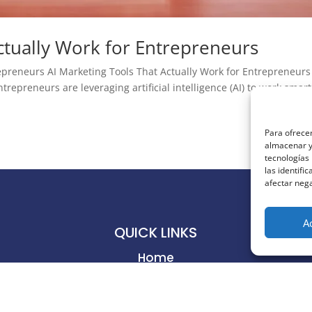
ctually Work for Entrepreneurs
epreneurs AI Marketing Tools That Actually Work for Entrepreneurs
epreneurs are leveraging artificial intelligence (AI) to work smart
Para ofrecer
almacenar y/
tecnologías
las identifi
afectar nega
A
QUICK LINKS
Home
Business
Productivity